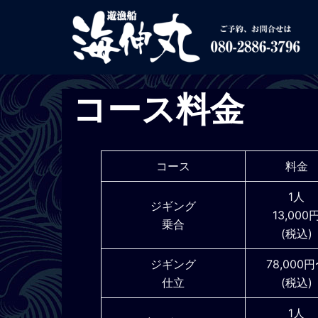
コ
ン
テ
ン
ツ
コース料金
へ
ス
キ
ッ
コース
料金
プ
1人
ジギング
13,000
乗合
(税込)
ジギング
78,000
仕立
(税込)
1人