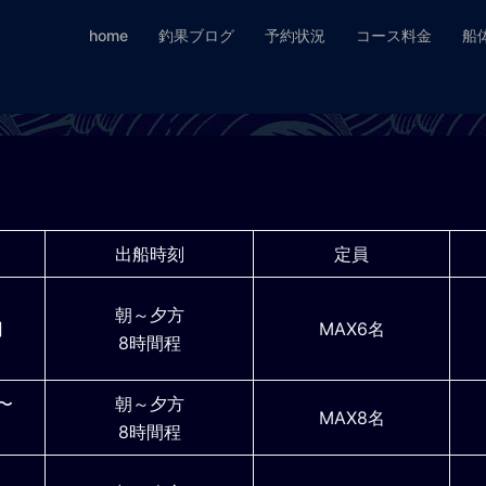
home
釣果ブログ
予約状況
コース料金
船
出船時刻
定員
朝～夕方
円
MAX6名
8時間程
円〜
朝～夕方
MAX8名
8時間程