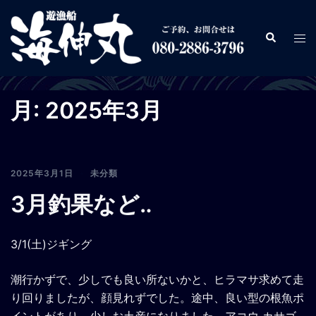
コ
ン
検
ト
テ
索
グ
ン
ル
ツ
メ
へ
月:
2025年3月
ニ
ス
ュ
キ
ー
ッ
プ
2025年3月1日
未分類
3月釣果など‥
3/1(土)ジギング
潮行かずで、少しでも良い所ないかと、ヒラマサ求めて走
り回りましたが、顔見れずでした。途中、良い型の根魚ポ
イントがあり、少しお土産になりました。アコウ カサゴ