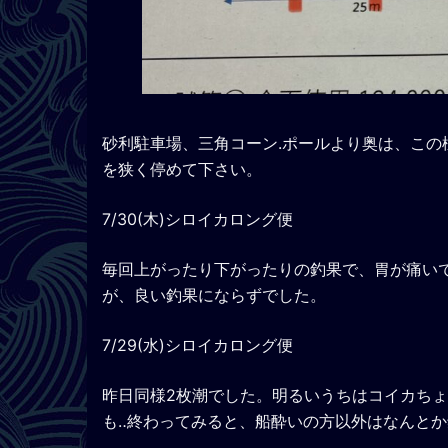
砂利駐車場、三角コーン.ポールより奥は、こ
を狭く停めて下さい。
7/30(木)シロイカロング便
毎回上がったり下がったりの釣果で、胃が痛い
が、良い釣果にならずでした。
7/29(水)シロイカロング便
昨日同様2枚潮でした。明るいうちはコイカち
も‥終わってみると、船酔いの方以外はなんと