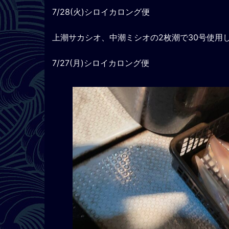
7/28(火)シロイカロング便
上潮サカシオ、中潮ミシオの2枚潮で30号使用
7/27(月)シロイカロング便