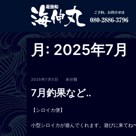
コ
ン
テ
ン
ツ
へ
月:
2025年7月
ス
キ
ッ
プ
2025年7月5日
未分類
7月釣果など‥
【シロイカ便】
小型シロイカが遊んでくれます。遊びに来てね