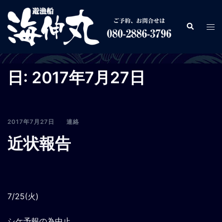
コ
ン
検
ト
テ
索
グ
ン
ル
ツ
メ
へ
日:
2017年7月27日
ニ
ス
ュ
キ
ー
ッ
プ
2017年7月27日
連絡
近状報告
7/25(火)
シケ予報の為中止