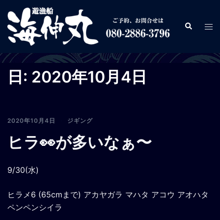
コ
ン
検
ト
テ
索
グ
ン
ル
ツ
メ
へ
日:
2020年10月4日
ニ
ス
ュ
キ
ー
ッ
プ
2020年10月4日
ジギング
ヒラ👀が多いなぁ〜
9/30(水)
ヒラメ6 (65cmまで) アカヤガラ マハタ アコウ アオハタ
ペンペンシイラ