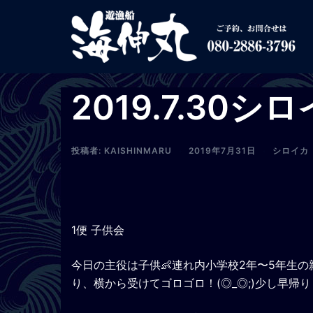
コ
ン
テ
ン
ツ
2019.7.30シ
へ
ス
キ
投稿者:
KAISHINMARU
2019年7月31日
シロイカ
ッ
プ
1便 子供会
今日の主役は子供👶連れ内小学校2年〜5年生
り、横から受けてゴロゴロ！(◎_◎;)少し早帰