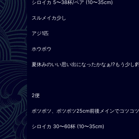
シロイカ 5〜38杯/ペア (10〜35cm)
スルメイカ少し
アジ1匹
ホウボウ
夏休みのいい思い出になったかなぁ⁉️もう少し
2便
ポツポツ、ポツポツ25cm前後メインでコツコ
シロイカ 30〜60杯 (10〜35cm)