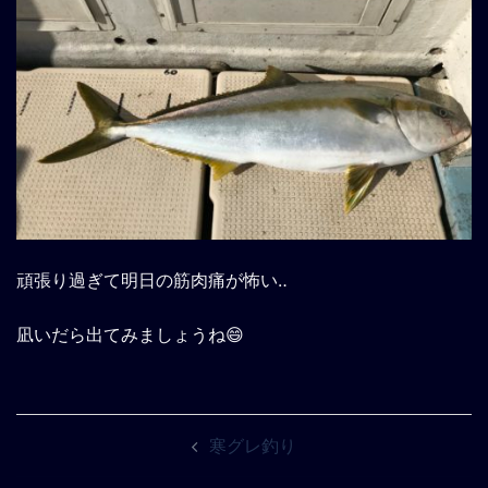
頑張り過ぎて明日の筋肉痛が怖い‥
凪いだら出てみましょうね😄
投
寒グレ釣り
稿