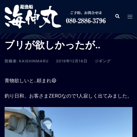
コ
ン
検
ト
テ
索
グ
ン
ル
ツ
メ
ブリが欲しかったが‥
へ
ニ
ス
ュ
キ
投稿者:
KAISHINMARU
2019年12月16日
ジギング
ー
ッ
プ
青物欲しいと‥頼まれ😄
釣り日和、お客さまZEROなので1人寂しく出てみました。