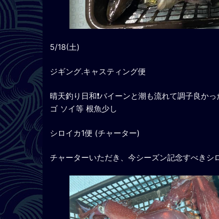
5/18(土)
ジギング.キャスティング便
晴天釣り日和❗️バイーンと潮も流れて調子良かっ
ゴ ソイ等 根魚少し
シロイカ1便 (チャーター)
チャーターいただき、今シーズン記念すべきシ