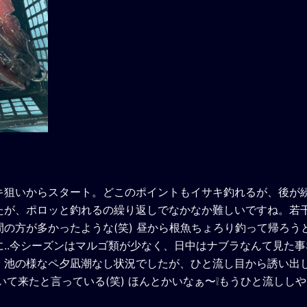
キ狙いからスタート。どこのポイントもイサキ釣れるが、後が
たが、ポロッと釣れるの繰り返しでなかなか難しいですね。若干
の方が多かったような(笑) 昼から根魚ちょろり釣って帰ろう
..今シーズンはマルゴ類が少なく、日中はナブラなんて見た事
、池の様なペ夕凪潮なし状況でしたが、ひと流し目から誘い出
いて来たと言っている(笑) ほんとかいなぁ〜❕もうひと流しし