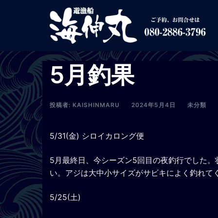
コ
ン
テ
ン
ツ
5月釣果
へ
ス
キ
投稿者:
KAISHINMARU
2024年5月4日
未分類
ッ
プ
5/31(金) シロイカロング便
5月最終日、今シーズン5回目の夜釣行でした
い。アジは大中小サイズがサビキによく釣れて
5/25(土)