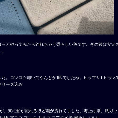
ロッとやってみたら釣れちゃう恐ろしい魚です。その後は安定
た。
た。コツコツ叩いてなんとか1匹でしたね。ヒラマサ1 ヒラメ1
 リリース込み
たが、東に船が流れるほど潮が流れてました。海上は潮、風ガッ
6 アコウ マハタ カサゴ コブダイ等 根魚ちょろり