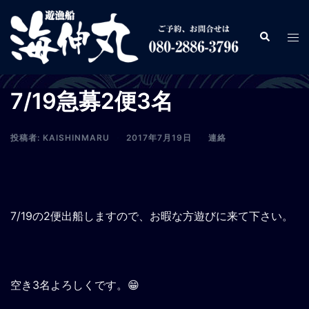
コ
ン
検
ト
テ
索
グ
ン
ル
ツ
メ
7/19急募2便3名
へ
ニ
ス
ュ
キ
投稿者:
KAISHINMARU
2017年7月19日
連絡
ー
ッ
プ
7/19の2便出船しますので、お暇な方遊びに来て下さい。
空き3名よろしくです。😁