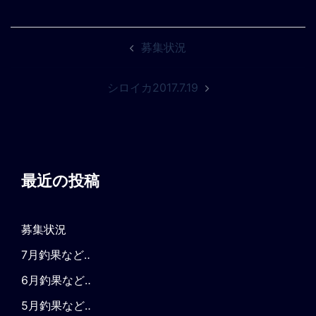
投
募集状況
稿
ナ
シロイカ2017.7.19
ビ
ゲ
ー
シ
ョ
最近の投稿
ン
募集状況
7月釣果など‥
6月釣果など‥
5月釣果など‥