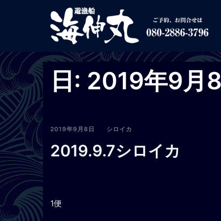
コ
ン
テ
ン
ツ
へ
日:
2019年9月
ス
キ
ッ
プ
2019年9月8日
シロイカ
2019.9.7シロイカ
1便