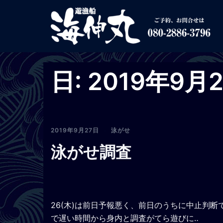
コ
ン
テ
ン
ツ
へ
日:
2019年9月
ス
キ
ッ
プ
2019年9月27日
泳がせ
泳がせ調査
26(木)は前日予報悪く、前日のうちに中止判
で遅い時間から身内と調査がてら遊びに‥