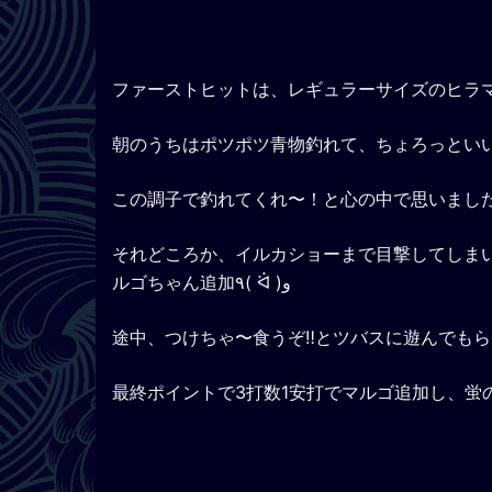
朝のうちはポツポツ青物釣れて、ちょろっといい
この調子で釣れてくれ〜！と心の中で思いましたが、
それどころか、イルカショーまで目撃してしま
ルゴちゃん追加٩( ᐛ )و
途中、つけちゃ〜食うぞ‼とツバスに遊んでもらい
最終ポイントで3打数1安打でマルゴ追加し、蛍