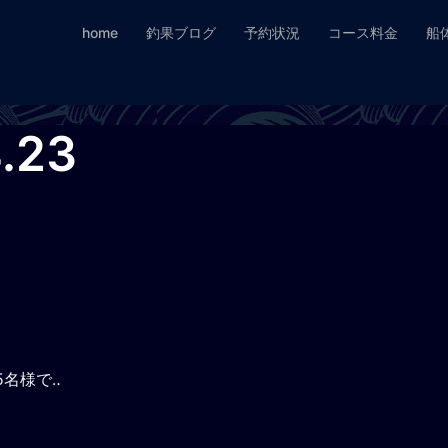
home
釣果ブログ
予約状況
コース料金
船
.23
5名様で‥