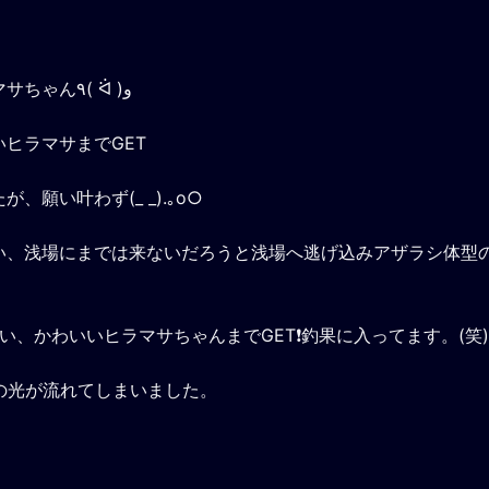
ファーストヒットは、レギュラーサイズのヒラマサちゃん٩( ᐛ )و
ヒラマサまでGET
願い叶わず(_ _).｡o○
い、浅場にまでは来ないだろうと浅場へ逃げ込みアザラシ体型
、かわいいヒラマサちゃんまでGET❗釣果に入ってます。(笑)
の光が流れてしまいました。