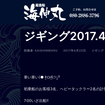
コ
ン
テ
ン
ツ
ジギング2017.4
へ
ス
キ
投稿者:
KAISHINMARU
2017年4月23日
ジギング
ッ
プ
寒い寒い(● ˃̶͈̀ロ˂̶͈́)੭ꠥ⁾⁾
初乗船のお客様3名、ヘビータックラー2名の計
7:00いざ出船‼